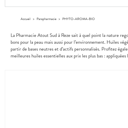
Trousse à
alimentaires
CHEVEUX
VOTRE
pharmacie
PHARMACIES
APPLICATION
Dispositifs
Cheveux
DE GARDE
DE SANTÉ
médicaux
Corps
Accueil
>
Parapharmacie
>
PHYTO-AROMA-BIO
Homme
Solaire
La Pharmacie Atout Sud à Reze sait à quel point la nature rego
Visage
bons pour la peau mais aussi pour l’environnement. Huiles vég
partir de bases neutres et d’actifs personnalisés. Profitez éga
meilleures huiles essentielles aux prix les plus bas : appliquée