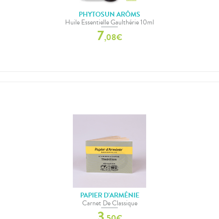
PHYTOSUN ARÔMS
Huile Essentielle Gaulthérie 10ml
7
,
08
€
PAPIER D'ARMÉNIE
Carnet De Classique
3
,
50
€