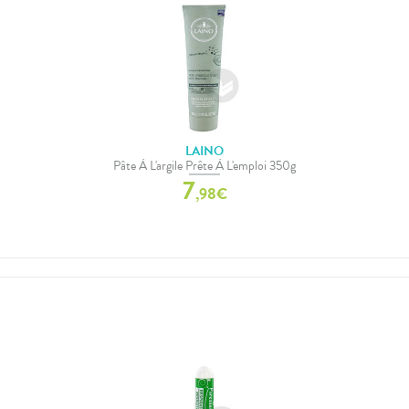
LAINO
Pâte À L'argile Prête À L'emploi 350g
7
,
98
€