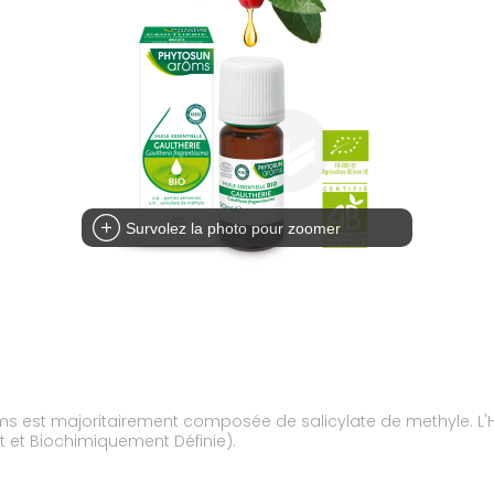
Survolez la photo pour zoomer
ent composée de salicylate de methyle. L'Huile Essentielle Gaulthérie Bio respecte nos
t et Biochimiquement Définie).