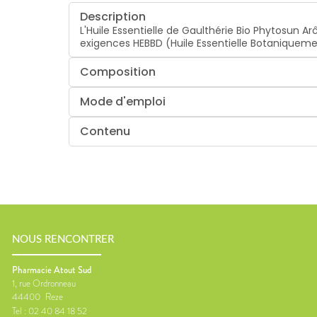
Description
L'Huile Essentielle de Gaulthérie Bio Phytosun 
exigences HEBBD (Huile Essentielle Botaniquem
Composition
Mode d'emploi
Contenu
NOUS RENCONTRER
Pharmacie Atout Sud
1, rue Ordronneau
44400
Reze
Tel :
02 40 84 18 52