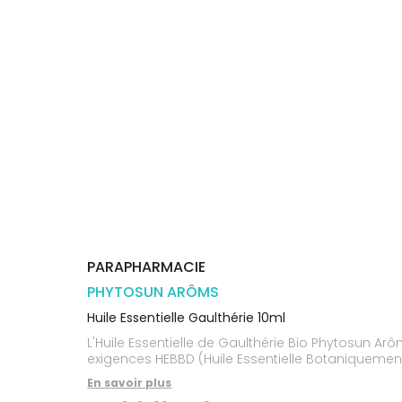
Trousse à
alimentaires
CHEVEUX
VOTRE
pharmacie
PHARMACIES
APPLICATION
Dispositifs
Cheveux
DE GARDE
DE SANTÉ
médicaux
Corps
Homme
Solaire
Visage
PARAPHARMACIE
PHYTOSUN ARÔMS
Huile Essentielle Gaulthérie 10ml
L'Huile Essentielle de Gaulthérie Bio Phytosun Arôms est majoritairem
exigences HEBBD (Huile Essentielle Botaniquemen
En savoir plus