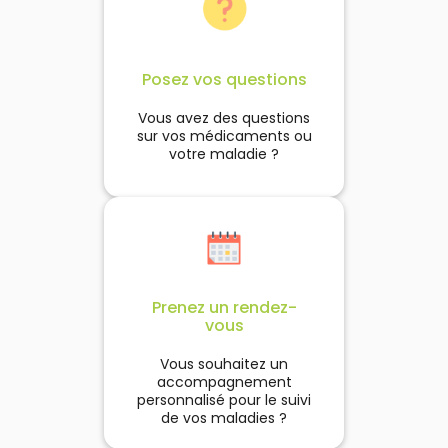
rougeurs, démangeaisons
tiraillements de la peau s
immédiatement apaisés. I
également en cas de chale
il permet de se rafraîchir e
Posez vos questions
soulager sans dessécher 
peau.
Vous avez des questions
sur vos médicaments ou
votre maladie ?
Prenez un rendez-
vous
Vous souhaitez un
accompagnement
personnalisé pour le suivi
de vos maladies ?