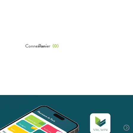
Connexion
Panier
(
0
)