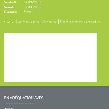
Vendredi
:
09:00-20:00
Samedi
:
09:00-20:00
Dimanche
:
Fermé
CGUVL
Mentions légales
Plan du site
Données personnelles et cookies
EN ADÉQUATION AVEC
ANSM