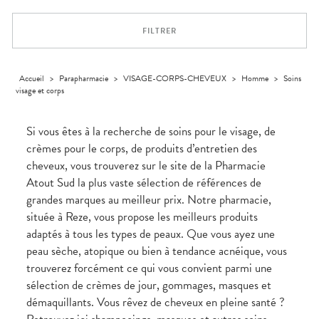
Trousse à
alimentaires
CHEVEUX
VOTRE
pharmacie
PHARMACIES
APPLICATION
Dispositifs
Cheveux
DE GARDE
DE SANTÉ
FILTRER
médicaux
Corps
Homme
Solaire
Accueil
>
Parapharmacie
>
VISAGE-CORPS-CHEVEUX
>
Homme
>
Soins
visage et corps
Visage
Si vous êtes à la recherche de soins pour le visage, de
crèmes pour le corps, de produits d’entretien des
cheveux, vous trouverez sur le site de la Pharmacie
Atout Sud la plus vaste sélection de références de
grandes marques au meilleur prix. Notre pharmacie,
située à Reze, vous propose les meilleurs produits
adaptés à tous les types de peaux. Que vous ayez une
peau sèche, atopique ou bien à tendance acnéique, vous
trouverez forcément ce qui vous convient parmi une
sélection de crèmes de jour, gommages, masques et
démaquillants. Vous rêvez de cheveux en pleine santé ?