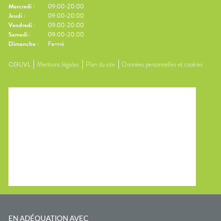
Mercredi
:
09:00-20:00
Jeudi
:
09:00-20:00
Vendredi
:
09:00-20:00
Samedi
:
09:00-20:00
Dimanche
:
Fermé
CGUVL
Mentions légales
Plan du site
Données personnelles et cookies
EN ADÉQUATION AVEC