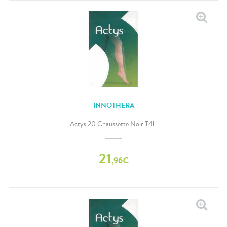
INNOTHERA
Actys 20 Chaussette Noir T4l+
21
,
96
€