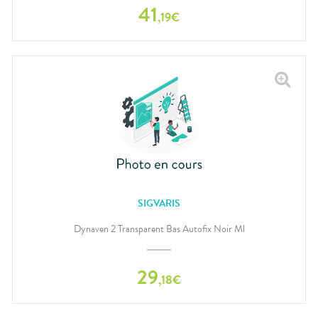
41
,
19
€
SIGVARIS
Dynaven 2 Transparent Bas Autofix Noir Ml
29
,
18
€