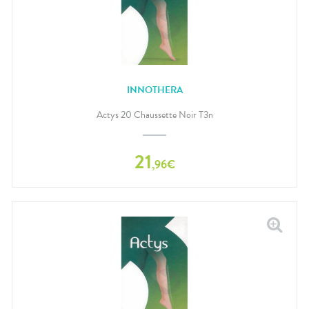
INNOTHERA
Actys 20 Chaussette Noir T3n
21
,
96
€