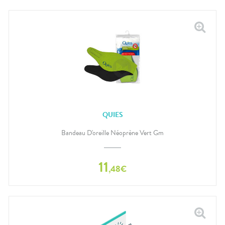
QUIES
Bandeau D'oreille Néoprène Vert Gm
11
,
48
€