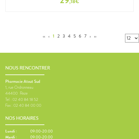
29
,
18
€
‹‹
‹
1
2
3
4
5
6
7
›
››
NOUS RENCONTRER
Pharmacie Atout Sud
1, rue Ordronneau
44400
Reze
Tel :
02 40 84 18 52
Fax :
02 40 84 00 00
NOS HORAIRES
Lundi
:
09:00-20:00
Mardi
:
09:00-20:00