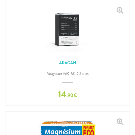
ARAGAN
Magn•actifs® 60 Gélules
14
,
90
€