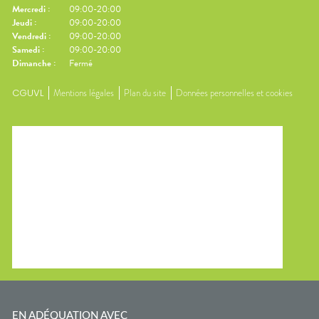
Mercredi
:
09:00-20:00
Jeudi
:
09:00-20:00
Vendredi
:
09:00-20:00
Samedi
:
09:00-20:00
Dimanche
:
Fermé
CGUVL
Mentions légales
Plan du site
Données personnelles et cookies
EN ADÉQUATION AVEC