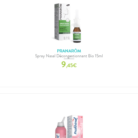
PRANARÔM
Spray Nasal Décongestionnant Bio 15ml
9
,
45
€