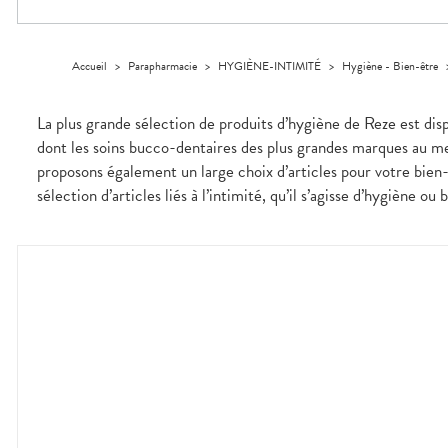
Trousse à
alimentaires
CHEVEUX
VOTRE
pharmacie
PHARMACIES
APPLICATION
Dispositifs
Cheveux
DE GARDE
DE SANTÉ
médicaux
Corps
Accueil
>
Parapharmacie
>
HYGIÈNE-INTIMITÉ
>
Hygiène - Bien-être
Homme
Solaire
La plus grande sélection de produits d’hygiène de Reze est dis
Visage
dont les soins bucco-dentaires des plus grandes marques au mei
proposons également un large choix d’articles pour votre bien-
sélection d’articles liés à l’intimité, qu’il s’agisse d’hygiène ou 