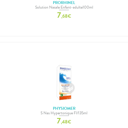
PRORHINEL
Solution Nasale Enfant-adulte100ml
7
,
68
€
PHYSIOMER
S Nas Hypertonique Fl/135ml
7
,
48
€