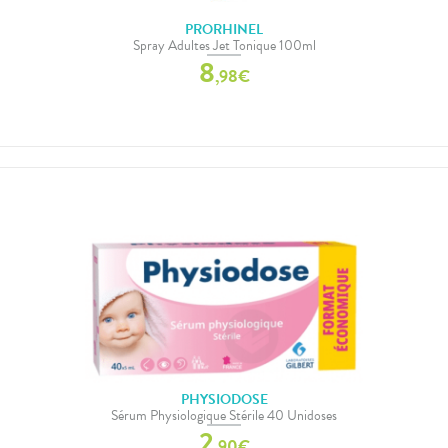
PRORHINEL
Spray Adultes Jet Tonique 100ml
8
,
98
€
PHYSIODOSE
Sérum Physiologique Stérile 40 Unidoses
2
,
90
€