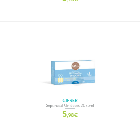
GIFRER
Septinasal Unidoses 20x5ml
5
,
98
€