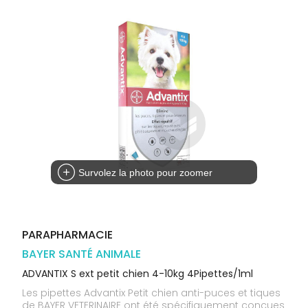
Trousse à
alimentaires
CHEVEUX
VOTRE
pharmacie
PHARMACIES
APPLICATION
Dispositifs
Cheveux
DE GARDE
DE SANTÉ
médicaux
Corps
Homme
Solaire
Visage
Survolez la photo pour zoomer
PARAPHARMACIE
BAYER SANTÉ ANIMALE
ADVANTIX S ext petit chien 4-10kg 4Pipettes/1ml
Les pipettes Advantix Petit chien anti-puces et tiques
de BAYER VETERINAIRE ont été spécifiquement conçues