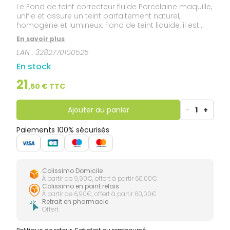
Le Fond de teint correcteur fluide Porcelaine maquille,
unifie et assure un teint parfaitement naturel,
homogène et lumineux. Fond de teint liquide, il est
destiné aux peaux claires et sensibles, dont il corrige
En savoir plus
et camoufle de façon subtile les imperfections
EAN :
3282770100525
cutanées légères à modérées grâce à son
complexe pigmentaire Photo-correcteur. Il dispose
En stock
d'une protection solaire anti-UV SPF 20 et assure une
protection contre le vieillissement photo-induit grâce
21
,
50
€ TTC
au Pré-tocophéryl. Résistant à l’eau et à la sueur.
Ajouter au panier
-
1
+
Paiements 100% sécurisés
Colissimo Domicile
À partir de 9,90€, offert à partir 60,00€
Colissimo en point relais
À partir de 6,90€, offert à partir 60,00€
Retrait en pharmacie
Offert