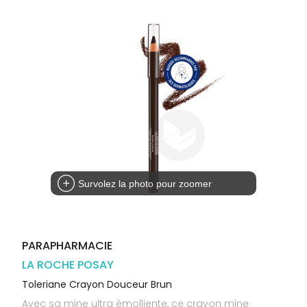
Trousse à
alimentaires
CHEVEUX
VOTRE
pharmacie
PHARMACIES
APPLICATION
Dispositifs
Cheveux
DE GARDE
DE SANTÉ
médicaux
Corps
Homme
Solaire
Visage
Survolez la photo pour zoomer
PARAPHARMACIE
LA ROCHE POSAY
Toleriane Crayon Douceur Brun
Avec sa mine ultra émolliente, ce crayon mine