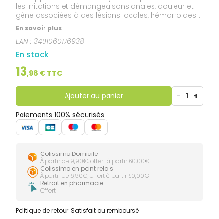
les irritations et démangeaisons anales, douleur et
gêne associées à des lésions locales, hémorroïdes
interens ou externes, fissures.
En savoir plus
EAN :
3401060176938
En stock
13
,
98
€ TTC
Ajouter au panier
-
1
+
Paiements 100% sécurisés
Colissimo Domicile
À partir de 9,90€, offert à partir 60,00€
Colissimo en point relais
À partir de 6,90€, offert à partir 60,00€
Retrait en pharmacie
Offert
Politique de retour
Satisfait ou remboursé