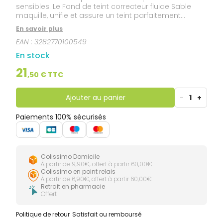
sensibles. Le Fond de teint correcteur fluide Sable
maquille, unifie et assure un teint parfaitement
naturel, homogène et lumineux. Il corrige et camoufle
En savoir plus
de façon subtile les imperfections cutanées légères
EAN :
3282770100549
à modérées grâce à son complexe pigmentaire
Photo-correcteur. Il dispose d'une protection solaire
En stock
anti-UV SPF 20 et assure une protection contre le
vieillissement photo-induit grâce au Pré-tocophéryl.
21
,
50
€ TTC
Résistant à l’eau et à la sueur.
Ajouter au panier
-
1
+
Paiements 100% sécurisés
Colissimo Domicile
À partir de 9,90€, offert à partir 60,00€
Colissimo en point relais
À partir de 6,90€, offert à partir 60,00€
Retrait en pharmacie
Offert
Politique de retour
Satisfait ou remboursé