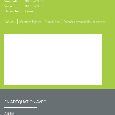
Vendredi
:
09:00-20:00
Samedi
:
09:00-20:00
Dimanche
:
Fermé
CGUVL
Mentions légales
Plan du site
Données personnelles et cookies
EN ADÉQUATION AVEC
ANSM