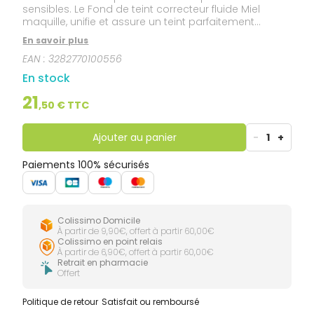
sensibles. Le Fond de teint correcteur fluide Miel
maquille, unifie et assure un teint parfaitement
naturel, homogène et lumineux. Il corrige et camoufle
En savoir plus
de façon subtile les imperfections cutanées légères
EAN :
3282770100556
à modérées grâce à son complexe pigmentaire
Photo-correcteur. Il dispose d'une protection solaire
En stock
anti-UV SPF 20 et assure une protection contre le
vieillissement photo-induit grâce au Pré-tocophéryl.
21
,
50
€ TTC
Résistant à l’eau et à la sueur.
Ajouter au panier
-
1
+
Paiements 100% sécurisés
Colissimo Domicile
À partir de 9,90€, offert à partir 60,00€
Colissimo en point relais
À partir de 6,90€, offert à partir 60,00€
Retrait en pharmacie
Offert
Politique de retour
Satisfait ou remboursé