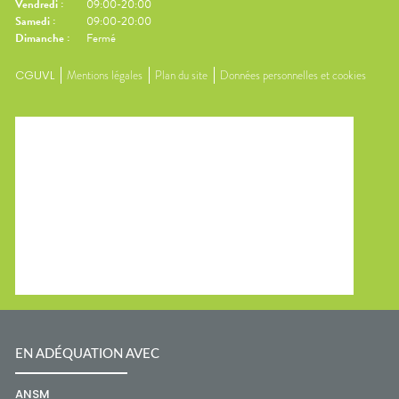
Vendredi
:
09:00-20:00
Samedi
:
09:00-20:00
Dimanche
:
Fermé
CGUVL
Mentions légales
Plan du site
Données personnelles et cookies
EN ADÉQUATION AVEC
ANSM