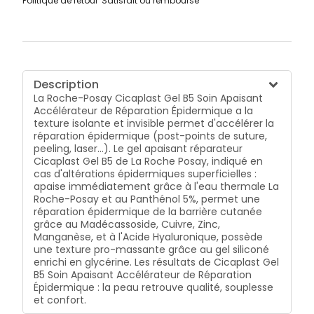
Politique de retour
Satisfait ou remboursé
Description
La Roche-Posay Cicaplast Gel B5 Soin Apaisant
Accélérateur de Réparation Épidermique a la
texture isolante et invisible permet d'accélérer la
réparation épidermique (post-points de suture,
peeling, laser...). Le gel apaisant réparateur
Cicaplast Gel B5 de La Roche Posay, indiqué en
cas d'altérations épidermiques superficielles :
apaise immédiatement grâce à l'eau thermale La
Roche-Posay et au Panthénol 5%, permet une
réparation épidermique de la barrière cutanée
grâce au Madécassoside, Cuivre, Zinc,
Manganèse, et à l'Acide Hyaluronique, possède
une texture pro-massante grâce au gel siliconé
enrichi en glycérine. Les résultats de Cicaplast Gel
B5 Soin Apaisant Accélérateur de Réparation
Épidermique : la peau retrouve qualité, souplesse
et confort.