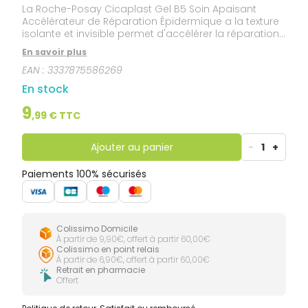
La Roche-Posay Cicaplast Gel B5 Soin Apaisant
Accélérateur de Réparation Épidermique a la texture
isolante et invisible permet d'accélérer la réparation
épidermique (post-points de suture, peeling, laser...).
En savoir plus
Le gel apaisant réparateur Cicaplast Gel B5 de La
EAN :
3337875586269
Roche Posay, indiqué en cas d'altérations
épidermiques superficielles : apaise immédiatement
En stock
grâce à l'eau thermale La Roche-Posay et au
Panthénol 5%, permet une réparation épidermique
9
,
99
€ TTC
de la barrière cutanée grâce au Madécassoside,
Cuivre, Zinc, Manganèse, et à l'Acide Hyaluronique,
possède une texture pro-massante grâce au gel
Ajouter au panier
-
1
+
siliconé enrichi en glycérine. Les résultats de
Cicaplast Gel B5 Soin Apaisant Accélérateur de
Paiements 100% sécurisés
Réparation Épidermique : la peau retrouve qualité,
souplesse et confort.
Colissimo Domicile
À partir de 9,90€, offert à partir 60,00€
Colissimo en point relais
À partir de 6,90€, offert à partir 60,00€
Retrait en pharmacie
Offert