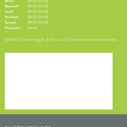
Mardi
:
09:00-20:00
Mercredi
:
09:00-20:00
Jeudi
:
09:00-20:00
Vendredi
:
09:00-20:00
Samedi
:
09:00-20:00
Dimanche
:
Fermé
CGUVL
Mentions légales
Plan du site
Données personnelles et cookies