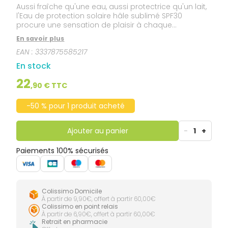
Aussi fraîche qu'une eau, aussi protectrice qu'un lait,
l'Eau de protection solaire hâle sublimé SPF30
procure une sensation de plaisir à chaque
application tout en garantissant une haute
En savoir plus
protection solaire. Sa technologie bi-phase, à
EAN :
3337875585217
secouer avant chaque application, associée à son
micro spray garantissent une texture ultra-légère
En stock
pour un fini invisible, sans effet gras, collant ou de
marques blanches. Elle contient également du béta-
22
,
90
€ TTC
carotène pour booster naturellement votre
bronzage et des filtres Mexoryl XL pour assurer la
-50 % pour 1 produit acheté
protection contre les méfaits du soleil.
Ajouter au panier
-
1
+
Paiements 100% sécurisés
Colissimo Domicile
À partir de 9,90€, offert à partir 60,00€
Colissimo en point relais
À partir de 6,90€, offert à partir 60,00€
Retrait en pharmacie