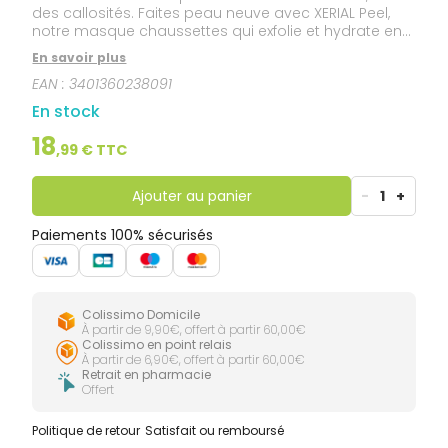
des callosités. Faites peau neuve avec XERIAL Peel,
notre masque chaussettes qui exfolie et hydrate en
profondeur ! Concentré en actifs kératolytiques et
En savoir plus
émollients, il cible uniquement les zones rugueuses
EAN :
3401360238091
et épaissies du pied et préserve les zones sensibles.
En stock
18
,
99
€ TTC
Ajouter au panier
-
1
+
Paiements 100% sécurisés
Colissimo Domicile
À partir de 9,90€, offert à partir 60,00€
Colissimo en point relais
À partir de 6,90€, offert à partir 60,00€
Retrait en pharmacie
Offert
Politique de retour
Satisfait ou remboursé