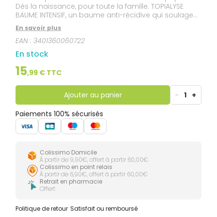
Dès la naissance, pour toute la famille. TOPIALYSE
BAUME INTENSIF, un baume anti-récidive qui soulage
immédiatement et apaise durablement les irritations
En savoir plus
et sensations de grattage. Action anti-grattage 48H.
EAN :
3401360060722
Texture nourrissante et fondante sans fini gras pour
un habillage immédiat.
En stock
15
,
99
€ TTC
Ajouter au panier
-
1
+
Paiements 100% sécurisés
Colissimo Domicile
À partir de 9,90€, offert à partir 60,00€
Colissimo en point relais
À partir de 6,90€, offert à partir 60,00€
Retrait en pharmacie
Offert
Politique de retour
Satisfait ou remboursé