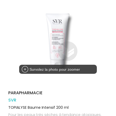
Trousse à
alimentaires
CHEVEUX
VOTRE
pharmacie
PHARMACIES
APPLICATION
Dispositifs
Cheveux
DE GARDE
DE SANTÉ
médicaux
Corps
Homme
Solaire
Visage
Survolez la photo pour zoomer
PARAPHARMACIE
SVR
TOPIALYSE Baume Intensif 200 ml
Pour les peaux très sèches à tendance atopiques.