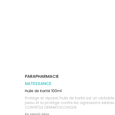
Trousse à
alimentaires
CHEVEUX
VOTRE
pharmacie
PHARMACIES
APPLICATION
Dispositifs
Cheveux
DE GARDE
DE SANTÉ
médicaux
Corps
Homme
Solaire
Visage
PARAPHARMACIE
NATESSANCE
Huile de Karité 100ml
Protège et répareL'huile de karité est un véritabl
peau et la protège contre les agressions extérie
CONTRÔLE DERMATOLOGIQUE
En savoir plus