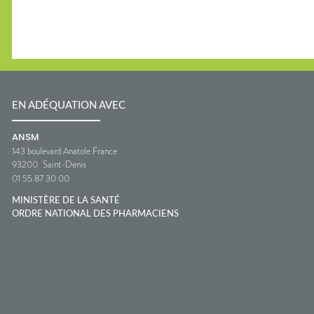
EN ADÉQUATION AVEC
ANSM
143 boulevard Anatole France
93200
Saint-Denis
01 55 87 30 00
MINISTÈRE DE LA SANTÉ
ORDRE NATIONAL DES PHARMACIENS