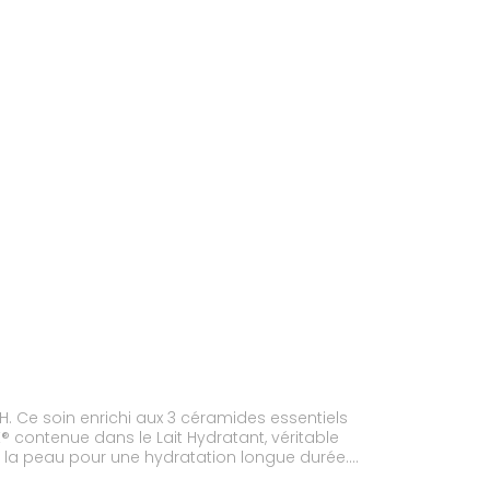
. Ce soin enrichi aux 3 céramides essentiels
® contenue dans le Lait Hydratant, véritable
ns la peau pour une hydratation longue durée.
te à habillage rapide. Pour toute la famille.