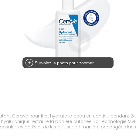
Survolez la photo pour zoomer
tant CeraVe nourrit et hydrate la peau en continu pendant 24H
 hyaluronique restaure la barrière cutanée. La Technologie MVE
apsuler les actifs et de les diffuser de manière prolongée da
énique. Non comédogène. Texture légère non grasse, non collan