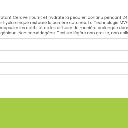
atant CeraVe nourrit et hydrate la peau en continu pendant 24H
e hyaluronique restaure la barrière cutanée. La Technologie MVE
capsuler les actifs et de les diffuser de manière prolongée dan
génique. Non comédogène. Texture légère non grasse, non collant