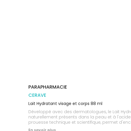
Trousse à
alimentaires
CHEVEUX
VOTRE
pharmacie
PHARMACIES
APPLICATION
Dispositifs
Cheveux
DE GARDE
DE SANTÉ
médicaux
Corps
Homme
Solaire
Visage
PARAPHARMACIE
CERAVE
Lait Hydratant visage et corps 88 ml
Développé avec des dermatologues, le Lait Hydra
naturellement présents dans la peau et à l'acide
prouesse technique et scientifique, permet d'enc
Formule visage et corps. Sans parfum. Hypoallerg
En savoir plus