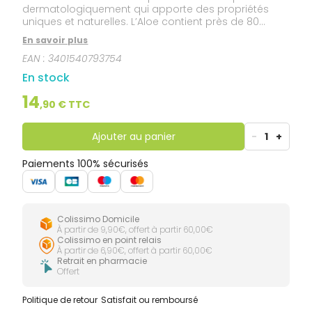
dermatologiquement qui apporte des propriétés
uniques et naturelles. L’Aloe contient près de 80
nutriments : vitamines A, B1, B2, B3, B6, B9, B12, minéraux
En savoir plus
(calcium, chlore, cuivre, chrome, fer, zinc, lithium,
EAN :
3401540793754
magnésium, manganèse, phosphore), acides
aminés, enzymes, mono et polysaccharides. La
En stock
pasteurisation est un processus qui peut
compromettre la bioactivité de l'aloe vera. C'est la
14
,
90
€ TTC
raison pour laquelle l'aloe vera d'ARAGAN est non
pasteurisée.
Ajouter au panier
-
1
+
Paiements 100% sécurisés
Colissimo Domicile
À partir de 9,90€, offert à partir 60,00€
Colissimo en point relais
À partir de 6,90€, offert à partir 60,00€
Retrait en pharmacie
Offert
Politique de retour
Satisfait ou remboursé