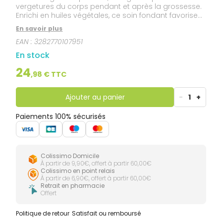
vergetures du corps pendant et après la grossesse.
Enrichi en huiles végétales, ce soin fondant favorise
la prévention et la correction des vergetures
En savoir plus
naissantes. Composée à 98 % d’ingrédients d’origine
EAN :
3282770107951
naturelle dont l’huile de Cameline à haute teneur en
Omega 3, l’Huile vergetures prend naturellement soin
En stock
de la peau des futures ou jeunes mamans. Lors de
l’application, la peau fragilisée est hydratée et
24
,
98
€ TTC
nourrie, et les sensations de démangeaisons
apaisées. Testée sous contrôle dermatologique, son
efficacité est cliniquement prouvée et elle s'utilise en
Ajouter au panier
-
1
+
toute sécurité dès le 1er trimestre de la grossesse et
pendant la période d’allaitement.
Paiements 100% sécurisés
Colissimo Domicile
À partir de 9,90€, offert à partir 60,00€
Colissimo en point relais
À partir de 6,90€, offert à partir 60,00€
Retrait en pharmacie
Offert
Politique de retour
Satisfait ou remboursé