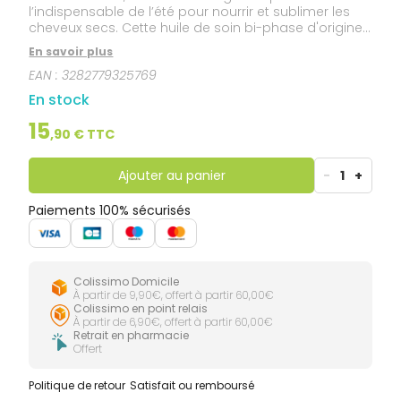
l’indispensable de l’été pour nourrir et sublimer les
cheveux secs. Cette huile de soin bi-phase d'origine
naturelle nourrit instantanément et durablement les
En savoir plus
cheveux secs sans les alourdir grâce à sa texture
EAN :
3282779325769
légère et aérienne. Vaporisée sur cheveux secs ou
humides, en favorisant les longueurs, l’Huile à la
En stock
Mangue protège la chevelure au quotidien des
agressions extérieures et la préserve du
15
,
90
€ TTC
dessèchement. Idéale pour la plage, sa formule
sèche et sans rinçage protège des effets néfastes
du soleil. Multifonction, elle peut également
Ajouter au panier
-
1
+
s’appliquer la veille du Shampoing à la Mangue pour
aider à la nutrition.
Paiements 100% sécurisés
Colissimo Domicile
À partir de 9,90€, offert à partir 60,00€
Colissimo en point relais
À partir de 6,90€, offert à partir 60,00€
Retrait en pharmacie
Offert
Politique de retour
Satisfait ou remboursé