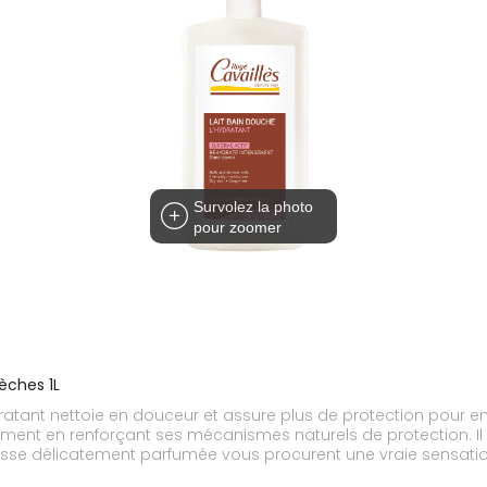
Survolez la photo
pour zoomer
èches 1L
ydratant nettoie en douceur et assure plus de protection pour enc
ement en renforçant ses mécanismes naturels de protection. I
 mousse délicatement parfumée vous procurent une vraie sensation
toute la famille.