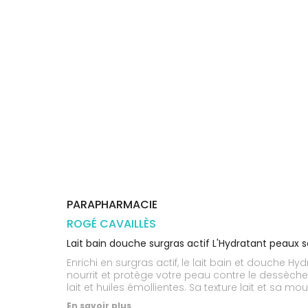
Trousse à
alimentaires
CHEVEUX
VOTRE
pharmacie
PHARMACIES
APPLICATION
Dispositifs
Cheveux
DE GARDE
DE SANTÉ
médicaux
Corps
Homme
Solaire
Visage
PARAPHARMACIE
ROGÉ CAVAILLÈS
Lait bain douche surgras actif L'Hydratant peaux s
Enrichi en surgras actif, le lait bain et douche H
nourrit et protège votre peau contre le dessèch
lait et huiles émollientes. Sa texture lait et sa
spécifiquement formulé pour les peaux sèches de 
En savoir plus