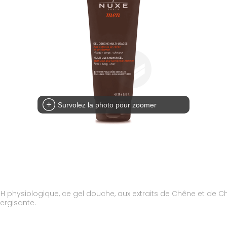
Survolez la photo pour zoomer
H physiologique, ce gel douche, aux extraits de Chêne et de Ch
nergisante.