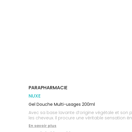
Trousse à
alimentaires
CHEVEUX
VOTRE
pharmacie
PHARMACIES
APPLICATION
Dispositifs
Cheveux
DE GARDE
DE SANTÉ
médicaux
Corps
Homme
Solaire
Visage
PARAPHARMACIE
NUXE
Gel Douche Multi-usages 200ml
Avec sa base lavante d’origine végétale et son p
les cheveux. Il procure une véritable sensation é
En savoir plus