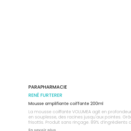
Trousse à
alimentaires
CHEVEUX
VOTRE
pharmacie
PHARMACIES
APPLICATION
Dispositifs
Cheveux
DE GARDE
DE SANTÉ
médicaux
Corps
Homme
Solaire
Visage
PARAPHARMACIE
RENÉ FURTERER
Mousse amplifiante coiffante 200ml
La mousse coiffante VOLUMEA agit en profondeur po
en souplesse, des racines jusqu'aux pointes. Grâc
frisottis. Produit sans rinçage. 89% d’ingrédients d
En savoir plus