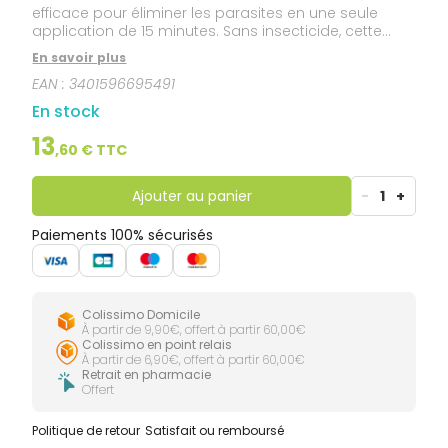
efficace pour éliminer les parasites en une seule
application de 15 minutes. Sans insecticide, cette
lotion est douce et convient aux adultes et aux
En savoir plus
enfants des 6 mois.
EAN :
3401596695491
En stock
13
,
60
€ TTC
Ajouter au panier
-
1
+
Paiements 100% sécurisés
Colissimo Domicile
À partir de 9,90€, offert à partir 60,00€
Colissimo en point relais
À partir de 6,90€, offert à partir 60,00€
Retrait en pharmacie
Offert
Politique de retour
Satisfait ou remboursé