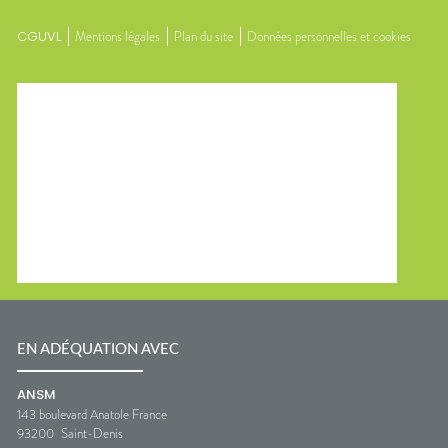
CGUVL
Mentions légales
Plan du site
Données personnelles et cookies
EN ADÉQUATION AVEC
ANSM
143 boulevard Anatole France
93200
Saint-Denis