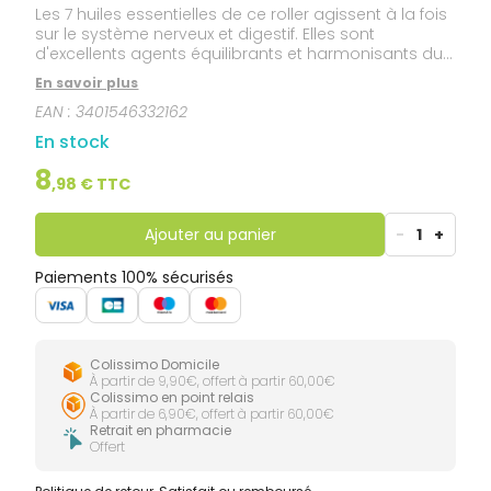
Les 7 huiles essentielles de ce roller agissent à la fois
sur le système nerveux et digestif. Elles sont
d'excellents agents équilibrants et harmonisants du
système nerveux. Elles ont des propriétés toniques et
En savoir plus
stimulantes de l'appareil digestif et sont également
EAN :
3401546332162
anti-spasmodiques. Elles aident à lutter contre les
nausées, et tous maux dus aux transports (voiture,
En stock
bateau, avion...). Très efficaces, elles agissent par
pénétration épidermique, leurs actifs libérés
8
,
98
€ TTC
localement agissent rapidement et efficacement.
Ajouter au panier
-
1
+
Paiements 100% sécurisés
Colissimo Domicile
À partir de 9,90€, offert à partir 60,00€
Colissimo en point relais
À partir de 6,90€, offert à partir 60,00€
Retrait en pharmacie
Offert