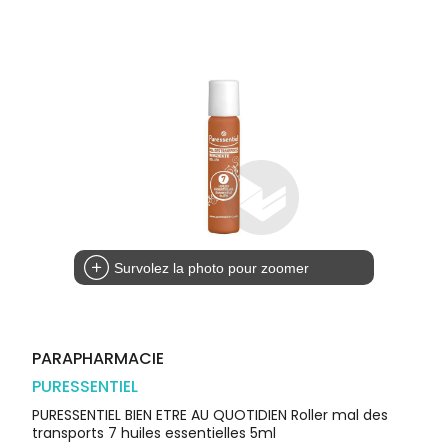
Trousse à
alimentaires
CHEVEUX
VOTRE
pharmacie
PHARMACIES
APPLICATION
Dispositifs
Cheveux
DE GARDE
DE SANTÉ
médicaux
Corps
Homme
Solaire
Visage
Survolez la photo pour zoomer
PARAPHARMACIE
PURESSENTIEL
PURESSENTIEL BIEN ETRE AU QUOTIDIEN Roller mal des
transports 7 huiles essentielles 5ml