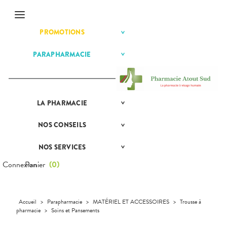
Menu
PROMOTIONS
BÉBÉ-
Etendre
MAMAN
HYGIÈNE-
PARAPHARMACIE
BÉBÉ-
Etendre
Etendre
INTIMITÉ
MAMAN
MATÉRIEL ET
HOMÉOPATHIE
Bébé-
ACCESSOIRES
Maman
HYGIÈNE-
Etendre
SANTÉ-
INTIMITÉ
NUTRITION
LA
PRÉSENTATION
PHARMACIE
Etendre
MATÉRIEL ET
Hygiène
DE LA
Etendre
VISAGE-
ACCESSOIRES
- Bien-
PHARMACIE
CORPS-
être
NOS
CONSEILS
NOS
Etendre
Auto-tests
MINCEUR-
CHEVEUX
NOS
CONSEILS
Etendre
Intimité
SPORT
GAMMES
SANTÉ
Contention et
-
NOS SERVICES
PRISE
Etendre
Immobilisation
Minceur
PHYTO-
NOS
Sexualité
COMPRENEZ
Etendre
DE
AROMA-
SERVICES
VOS
RENDEZ-
Connexion
Panier
(
0
)
Instruments
Sport
Soins
BIO
MALADIES
VOUS
et
NOS
dentaires
Equipements
SANTÉ-
Bio
SPÉCIALITÉS
L'ACTUALITÉ
Etendre
MESSAGERIE
NUTRITION
SANTÉ
SÉCURISÉE
Maintien à
Phyto-
NOTRE
VÉTÉRINAIRE
Boissons et
domicile
Aroma
Accueil
>
Parapharmacie
>
MATÉRIEL ET ACCESSOIRES
>
Trousse à
ÉQUIPE
VIDÉOS DE
Etendre
SCAN
Aliments
pharmacie
>
Soins et Pansements
DISPOSITIFS
D’ORDONNANCE
Orthopédie
Vétérinaire
VISAGE-
INFORMATIONS
Etendre
MÉDICAUX
Compléments
CORPS-
UTILES