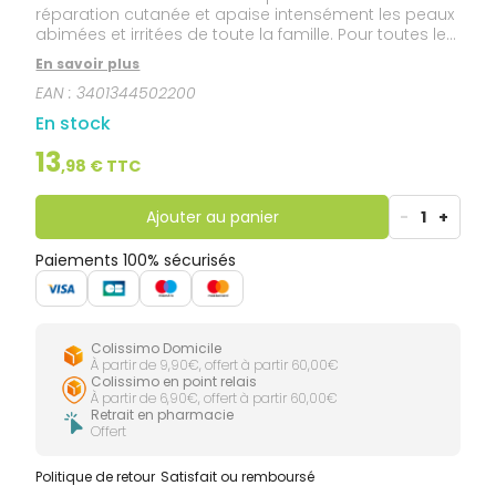
réparation cutanée et apaise intensément les peaux
abimées et irritées de toute la famille. Pour toutes les
peaux abîmées et irritées : sécheresses, rougeurs,
En savoir plus
gerçures, écorchures, rougeurs du siège, marques
EAN :
3401344502200
de varicelle, tatouages, post-actes dermatologiques
(peeling, laser), échauffements, coups de soleil,
En stock
épilation, rasage. Dès la naissance, enfant, adulte.
Visage, corps, plis et muqueuses externes. Cicavit+
13
,
98
€ TTC
Crème accélère la réparation cutanée X7 et apaise
intensément les peaux abimées et irritées de toute la
famille. Son + : une action anti-grattage et anti-
Ajouter au panier
-
1
+
irritation renforcée pour une cicatrisation sans
marque et sans rougeur. Sa texture fondante
Paiements 100% sécurisés
apporte confort et protection immédiate.
Colissimo Domicile
À partir de 9,90€, offert à partir 60,00€
Colissimo en point relais
À partir de 6,90€, offert à partir 60,00€
Retrait en pharmacie
Offert
Politique de retour
Satisfait ou remboursé