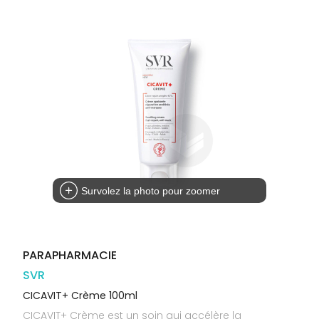
Trousse à
alimentaires
CHEVEUX
VOTRE
pharmacie
PHARMACIES
APPLICATION
Dispositifs
Cheveux
DE GARDE
DE SANTÉ
médicaux
Corps
Homme
Solaire
Visage
Survolez la photo pour zoomer
PARAPHARMACIE
SVR
CICAVIT+ Crème 100ml
CICAVIT+ Crème est un soin qui accélère la