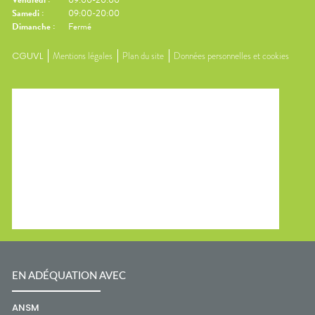
Vendredi
:
09:00-20:00
Samedi
:
09:00-20:00
Dimanche
:
Fermé
CGUVL
Mentions légales
Plan du site
Données personnelles et cookies
EN ADÉQUATION AVEC
ANSM