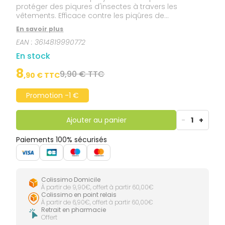
protéger des piqures d'insectes à travers les
vêtements. Efficace contre les piqûres de
moustiques, de puces ou de tiques ses effets
En savoir plus
répulsifs dureront jusqu'à deux mois après la
EAN :
3614819990772
diffusion du produit sur les habits. Conçu pour être
pulvérisé directement sur les vêtements, il est très
En stock
efficace contre les moustiques dont l'anophèle
femelle, même une fois les vêtements lavés. Il peut
8
9,90 € TTC
,
90
€ TTC
être utilisé par toute la famille (des bébés de 24 mois
aux adultes), et idéal pour se protéger des maladies
Promotion -1 €
tropicales transmis par les insectes.
Ajouter au panier
-
1
+
Paiements 100% sécurisés
Colissimo Domicile
À partir de 9,90€, offert à partir 60,00€
Colissimo en point relais
À partir de 6,90€, offert à partir 60,00€
Retrait en pharmacie
Offert