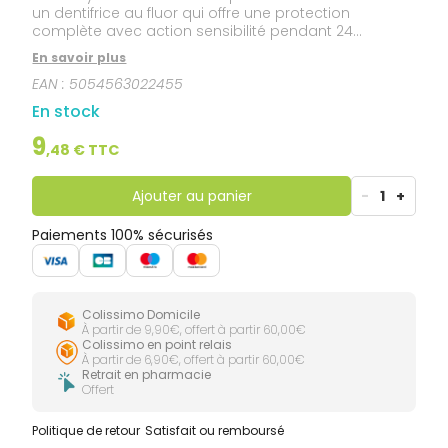
un dentifrice au fluor qui offre une protection
complète avec action sensibilité pendant 24
heures.Ce dentifrice agit en effet sur : la sensibilité, la
En savoir plus
fraîcheur, la plaque dentaire, la blancheur et les
EAN :
5054563022455
caries.Tous les dentifrices Sensodyne sont conçus
pour soulager efficacement la sensibilité dentaire en
En stock
formant une barrière protectrice qui bloque le
message douloureux.
9
,
48
€ TTC
Ajouter au panier
-
1
+
Paiements 100% sécurisés
Colissimo Domicile
À partir de 9,90€, offert à partir 60,00€
Colissimo en point relais
À partir de 6,90€, offert à partir 60,00€
Retrait en pharmacie
Offert
Politique de retour
Satisfait ou remboursé