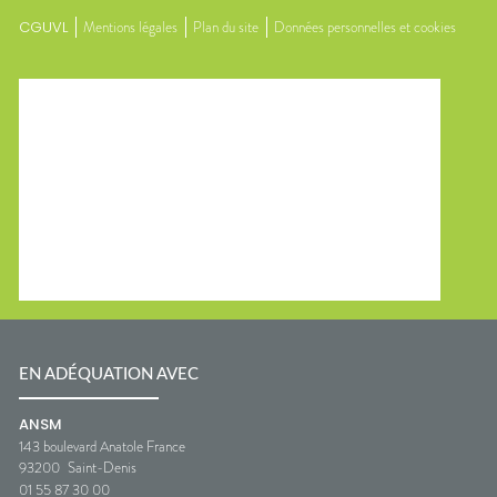
CGUVL
Mentions légales
Plan du site
Données personnelles et cookies
EN ADÉQUATION AVEC
ANSM
143 boulevard Anatole France
93200
Saint-Denis
01 55 87 30 00