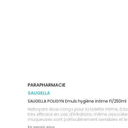
Trousse à
alimentaires
CHEVEUX
VOTRE
pharmacie
PHARMACIES
APPLICATION
Dispositifs
Cheveux
DE GARDE
DE SANTÉ
médicaux
Corps
Homme
Solaire
Visage
PARAPHARMACIE
SAUGELLA
SAUGELLA POLIGYN Emuls hygiène intime Fl/250ml
Nettoyant doux conçu pour la toilette intime, à b
très efficace en cas d'irritations, même associée
muqueuses sont particulièrement sensibles et le
En savoir plus