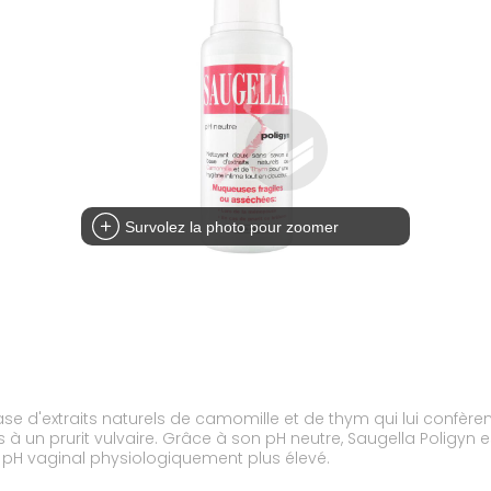
Survolez la photo pour zoomer
ase d'extraits naturels de camomille et de thym qui lui confèr
s à un prurit vulvaire. Grâce à son pH neutre, Saugella Poligyn
 pH vaginal physiologiquement plus élevé.