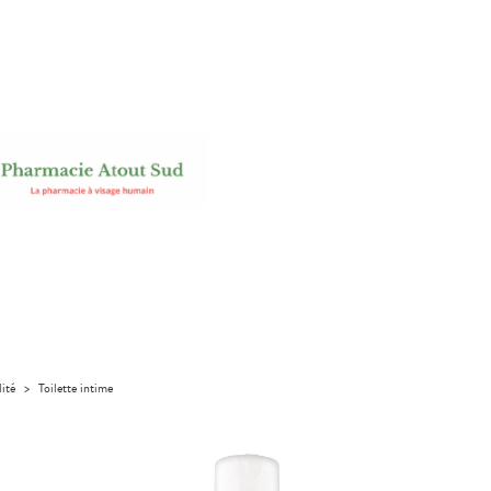
lité
>
Toilette intime