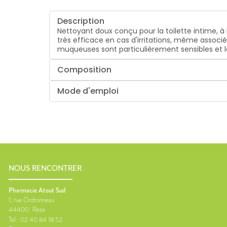
Description
Nettoyant doux conçu pour la toilette intime, à
très efficace en cas d'irritations, même associé
muqueuses sont particulièrement sensibles et l
Composition
Mode d'emploi
NOUS RENCONTRER
Pharmacie Atout Sud
1, rue Ordronneau
44400
Reze
Tel :
02 40 84 18 52