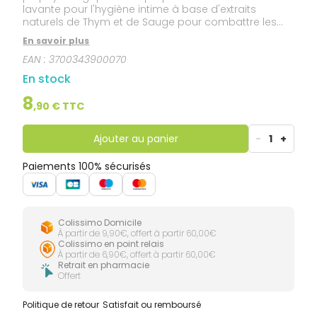
lavante pour l'hygiène intime à base d'extraits
naturels de Thym et de Sauge pour combattre les
petits désagréments du quotidien Saugella
En savoir plus
antiseptique est une émulsion lavante sans savon
EAN :
3700343900070
spécialement conçue pour respecter l'équilibre
intime féminin. Les vertus apaisantes de l'extrait de
En stock
Sauge et les propriétés naturellement antiseptiques
de l'extrait de thym permettent de retrouver
8
,
90
€ TTC
rapidement et durablement une sensation de
confort et de bien-être. Il est particulièrement utile : -
pendant la grossesse - pendant les règles - après
Ajouter au panier
-
1
+
l'accouchement - dans les situations à risques
(piscine, salle de sport...) - comme conseil d'hygiène
Paiements 100% sécurisés
en appoint des traitements locaux des vulvo-
vaginites.
Colissimo Domicile
À partir de 9,90€, offert à partir 60,00€
Colissimo en point relais
À partir de 6,90€, offert à partir 60,00€
Retrait en pharmacie
Offert
Politique de retour
Satisfait ou remboursé