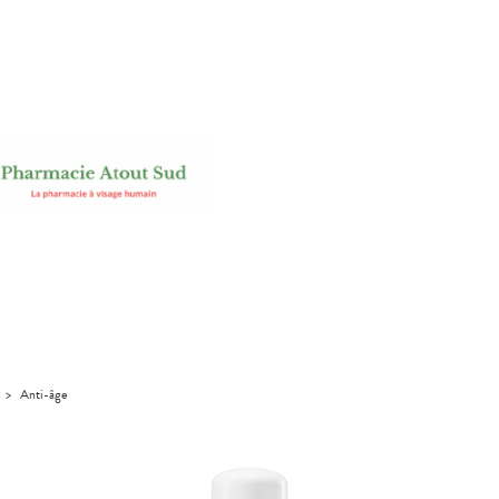
>
Anti-âge