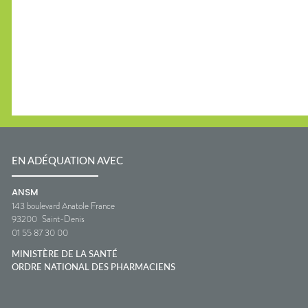
EN ADÉQUATION AVEC
ANSM
143 boulevard Anatole France
93200
Saint-Denis
01 55 87 30 00
MINISTÈRE DE LA SANTÉ
ORDRE NATIONAL DES PHARMACIENS