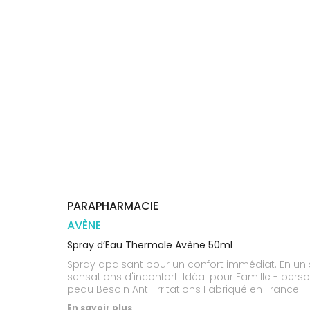
Trousse à
alimentaires
CHEVEUX
VOTRE
pharmacie
PHARMACIES
APPLICATION
Dispositifs
Cheveux
DE GARDE
DE SANTÉ
médicaux
Corps
Homme
Solaire
Visage
PARAPHARMACIE
AVÈNE
Spray d’Eau Thermale Avène 50ml
Spray apaisant pour un confort immédiat. En un s
sensations d'inconfort. Idéal pour Famille - pe
peau Besoin Anti-irritations Fabriqué en France
En savoir plus