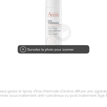
Survolez la photo pour zoomer
eul geste, le Spray d’Eau thermale d'Avène diffuse une agréab
rsonnes sous traitement anti-cancéreux ou post traitement Âge 