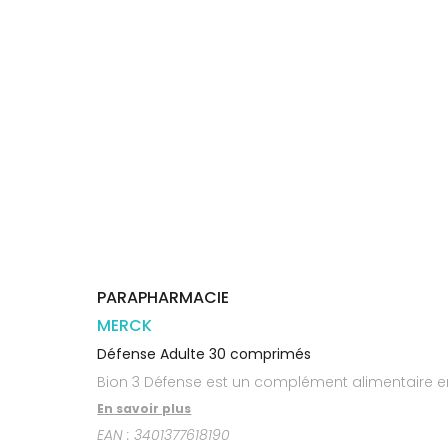
Trousse à
alimentaires
CHEVEUX
VOTRE
pharmacie
PHARMACIES
APPLICATION
Dispositifs
Cheveux
DE GARDE
DE SANTÉ
médicaux
Corps
Homme
Solaire
Visage
PARAPHARMACIE
MERCK
Défense Adulte 30 comprimés
Bion 3 Défense est un complément alimentaire en
En savoir plus
EAN :
3401377618190