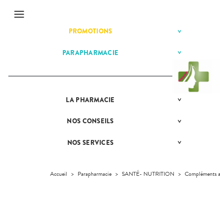
Menu
PROMOTIONS
BÉBÉ-
Etendre
MAMAN
HYGIÈNE-
PARAPHARMACIE
BÉBÉ-
Etendre
Etendre
INTIMITÉ
MAMAN
MATÉRIEL ET
HOMÉOPATHIE
Bébé-
ACCESSOIRES
Maman
HYGIÈNE-
Etendre
SANTÉ-
INTIMITÉ
NUTRITION
LA
PRÉSENTATION
PHARMACIE
Etendre
MATÉRIEL ET
Hygiène
DE LA
Etendre
VISAGE-
ACCESSOIRES
- Bien-
PHARMACIE
CORPS-
être
NOS
CONSEILS
NOS
Etendre
Auto-tests
MINCEUR-
CHEVEUX
NOS
CONSEILS
Etendre
Intimité
SPORT
GAMMES
SANTÉ
Contention et
-
NOS SERVICES
PRISE
Etendre
Immobilisation
Minceur
PHYTO-
NOS
Sexualité
COMPRENEZ
Etendre
DE
AROMA-
SERVICES
VOS
RENDEZ-
Instruments
Sport
Soins
BIO
MALADIES
VOUS
et
NOS
dentaires
Accueil
>
Parapharmacie
>
SANTÉ- NUTRITION
>
Compléments a
Equipements
SANTÉ-
Bio
SPÉCIALITÉS
L'ACTUALITÉ
Etendre
MESSAGERIE
NUTRITION
SANTÉ
SÉCURISÉE
Maintien à
Phyto-
NOTRE
VÉTÉRINAIRE
Boissons et
domicile
Aroma
ÉQUIPE
VIDÉOS DE
Etendre
SCAN
Aliments
DISPOSITIFS
D’ORDONNANCE
Orthopédie
Vétérinaire
VISAGE-
INFORMATIONS
Etendre
MÉDICAUX
Compléments
CORPS-
UTILES