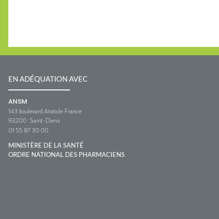
EN ADÉQUATION AVEC
ANSM
143 boulevard Anatole France
93200
Saint-Denis
01 55 87 30 00
MINISTÈRE DE LA SANTÉ
ORDRE NATIONAL DES PHARMACIENS