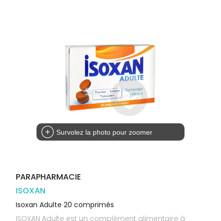
Trousse à
alimentaires
CHEVEUX
VOTRE
pharmacie
PHARMACIES
APPLICATION
Dispositifs
Cheveux
DE GARDE
DE SANTÉ
médicaux
Corps
Homme
Solaire
Visage
Survolez la photo pour zoomer
PARAPHARMACIE
ISOXAN
Isoxan Adulte 20 comprimés
ISOXAN Adulte est un complément alimentaire à