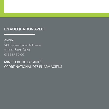
EN ADÉQUATION AVEC
ANSM
143 boulevard Anatole France
93200
Saint-Denis
01 55 87 30 00
MINISTÈRE DE LA SANTÉ
ORDRE NATIONAL DES PHARMACIENS