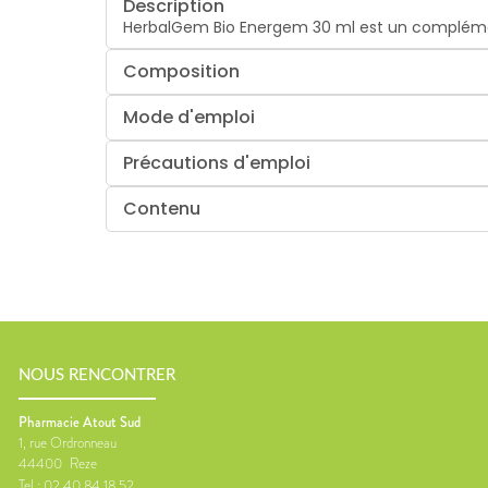
Description
HerbalGem Bio Energem 30 ml est un complément
Composition
Mode d'emploi
Précautions d'emploi
Contenu
NOUS RENCONTRER
Pharmacie Atout Sud
1, rue Ordronneau
44400
Reze
Tel :
02 40 84 18 52