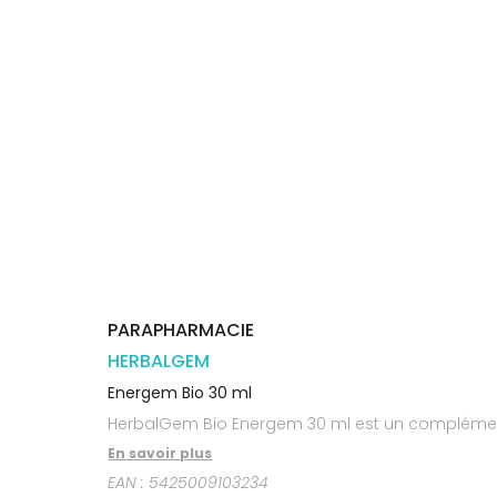
Trousse à
alimentaires
CHEVEUX
VOTRE
pharmacie
PHARMACIES
APPLICATION
Dispositifs
Cheveux
DE GARDE
DE SANTÉ
médicaux
Corps
Homme
Solaire
Visage
PARAPHARMACIE
HERBALGEM
Energem Bio 30 ml
HerbalGem Bio Energem 30 ml est un complément 
En savoir plus
EAN :
5425009103234