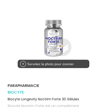
Trousse à
alimentaires
CHEVEUX
VOTRE
pharmacie
PHARMACIES
APPLICATION
Dispositifs
Cheveux
DE GARDE
DE SANTÉ
médicaux
Corps
Homme
Solaire
Visage
Survolez la photo pour zoomer
PARAPHARMACIE
BIOCYTE
Biocyte Longevity Noctrim Forte 30 Gélules
Biocyte Noctrim Forte est un complément