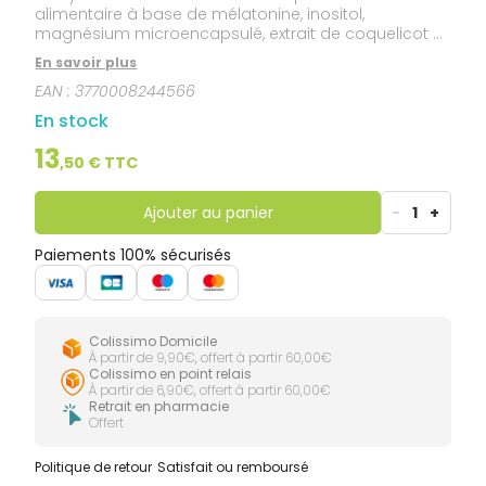
alimentaire à base de mélatonine, inositol,
magnésium microencapsulé, extrait de coquelicot et
vitamine B6.
En savoir plus
EAN :
3770008244566
En stock
13
,
50
€ TTC
Ajouter au panier
-
1
+
Paiements 100% sécurisés
Colissimo Domicile
À partir de 9,90€, offert à partir 60,00€
Colissimo en point relais
À partir de 6,90€, offert à partir 60,00€
Retrait en pharmacie
Offert
Politique de retour
Satisfait ou remboursé