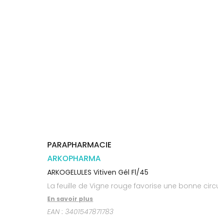
Trousse à
alimentaires
CHEVEUX
VOTRE
pharmacie
PHARMACIES
APPLICATION
Dispositifs
Cheveux
DE GARDE
DE SANTÉ
médicaux
Corps
Homme
Solaire
Visage
PARAPHARMACIE
ARKOPHARMA
ARKOGELULES Vitiven Gél Fl/45
La feuille de Vigne rouge favorise une bonne circ
En savoir plus
EAN :
3401547871783