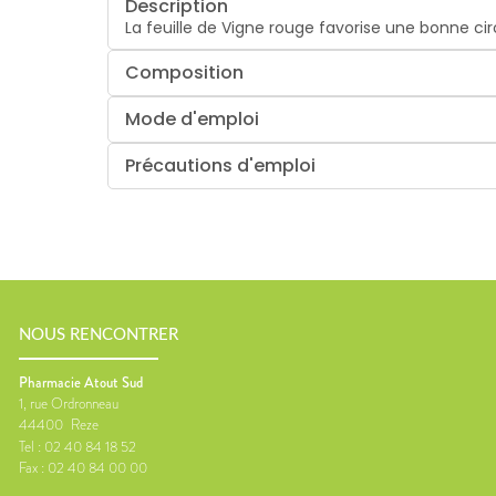
Description
La feuille de Vigne rouge favorise une bonne cir
Composition
Mode d'emploi
Précautions d'emploi
NOUS RENCONTRER
Pharmacie Atout Sud
1, rue Ordronneau
44400
Reze
Tel :
02 40 84 18 52
Fax :
02 40 84 00 00