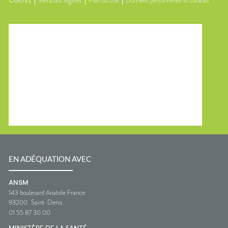
CGUVL
Mentions légales
Plan du site
Données personnelles et cookies
EN ADÉQUATION AVEC
ANSM
143 boulevard Anatole France
93200
Saint-Denis
01 55 87 30 00