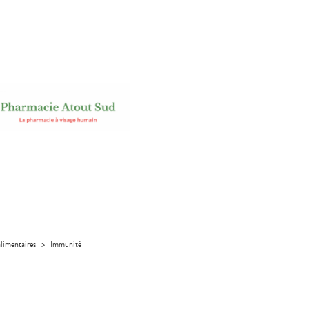
limentaires
>
Immunité