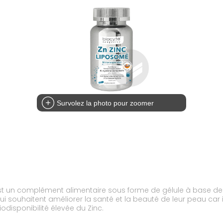
Survolez la photo pour zoomer
est un complément alimentaire sous forme de gélule à base de
qui souhaitent améliorer la santé et la beauté de leur peau car
disponibilité élevée du Zinc.