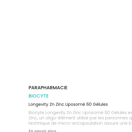
Trousse à
alimentaires
CHEVEUX
VOTRE
pharmacie
PHARMACIES
APPLICATION
Dispositifs
Cheveux
DE GARDE
DE SANTÉ
médicaux
Corps
Homme
Solaire
Visage
PARAPHARMACIE
BIOCYTE
Longevity Zn Zinc Liposomé 60 Gélules
Biocyte Longevity Zn Zinc Liposomé 60 Gélules 
Zinc, un oligo-élément utilisé par les personnes 
technique de micro-encapsulation assure une bio
En savoir plus