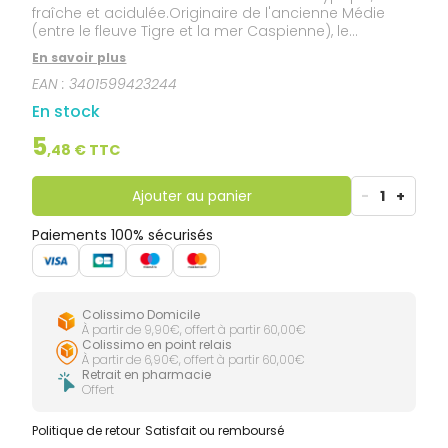
fraîche et acidulée.Originaire de l'ancienne Médie
(entre le fleuve Tigre et la mer Caspienne), le
citronnier est cultivé dans tout le bassin
En savoir plus
méditerranéen.Cette huile essentielle est HEBBD (Huile
EAN :
3401599423244
Essentielle Botaniquement et Biochimiquement
Définie).
En stock
5
,
48
€ TTC
Ajouter au panier
-
1
+
Paiements 100% sécurisés
Colissimo Domicile
À partir de 9,90€, offert à partir 60,00€
Colissimo en point relais
À partir de 6,90€, offert à partir 60,00€
Retrait en pharmacie
Offert
Politique de retour
Satisfait ou remboursé