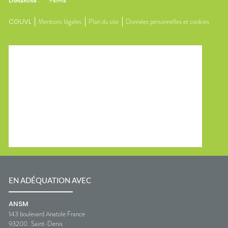
Dimanche
:
Fermé
CGUVL
Mentions légales
Plan du site
Données personnelles et cookies
EN ADÉQUATION AVEC
ANSM
143 boulevard Anatole France
93200
Saint-Denis