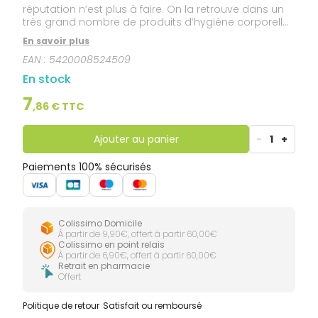
réputation n’est plus à faire. On la retrouve dans un
très grand nombre de produits d’hygiène corporelle
(savon, shampoing, huile de bain) et cosmétiques.
En savoir plus
En dehors de ces applications, elle est considérée, à
EAN :
5420008524509
juste titre, comme une valeur sûre de
l’aromathérapie médicale et familiale. Aujourd’hui, la
En stock
demande énorme a permis la mise en place de
plantations qui s’étendent sur des milliers d’hectares
7
,
86
€ TTC
en Australie.
Ajouter au panier
-
1
+
Paiements 100% sécurisés
Colissimo Domicile
À partir de 9,90€, offert à partir 60,00€
Colissimo en point relais
À partir de 6,90€, offert à partir 60,00€
Retrait en pharmacie
Offert
Politique de retour
Satisfait ou remboursé