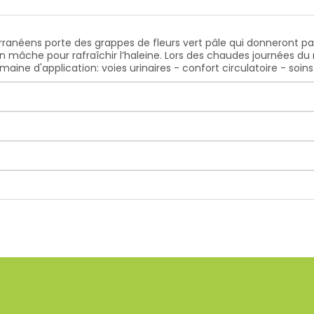
rranéens porte des grappes de fleurs vert pâle qui donneront par 
on mâche pour rafraîchir l’haleine. Lors des chaudes journées d
ne d'application: voies urinaires - confort circulatoire - soins