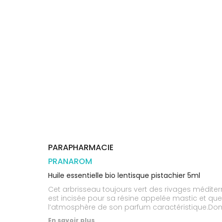
Trousse à
alimentaires
CHEVEUX
VOTRE
pharmacie
PHARMACIES
APPLICATION
Dispositifs
Cheveux
DE GARDE
DE SANTÉ
médicaux
Corps
Homme
Solaire
Visage
PARAPHARMACIE
PRANAROM
Huile essentielle bio lentisque pistachier 5ml
Cet arbrisseau toujours vert des rivages méditer
est incisée pour sa résine appelée mastic et que
l’atmosphère de son parfum caractéristique.Domain
En savoir plus