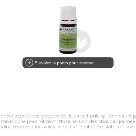
Survolez la photo pour zoomer
ranéens porte des grappes de fleurs vert pâle qui donneront pa
 l’on mâche pour rafraîchir l’haleine. Lors des chaudes journé
e d'application: voies urinaires - confort circulatoire - soin