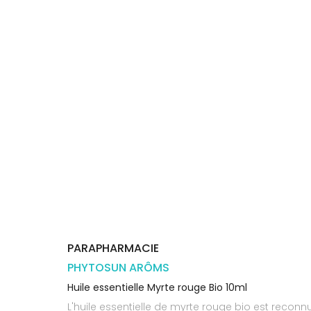
Trousse à
alimentaires
CHEVEUX
VOTRE
pharmacie
PHARMACIES
APPLICATION
Dispositifs
Cheveux
DE GARDE
DE SANTÉ
médicaux
Corps
Homme
Solaire
Visage
PARAPHARMACIE
PHYTOSUN ARÔMS
Huile essentielle Myrte rouge Bio 10ml
L'huile essentielle de myrte rouge bio est reconn