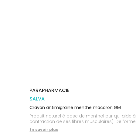
Trousse à
alimentaires
CHEVEUX
VOTRE
pharmacie
PHARMACIES
APPLICATION
Dispositifs
Cheveux
DE GARDE
DE SANTÉ
médicaux
Corps
Homme
Solaire
Visage
PARAPHARMACIE
SALVA
Crayon antimigraine menthe macaron GM
Produit naturel à base de menthol pur qui aide à 
contraction de ses fibres musculaires). De forme
En savoir plus