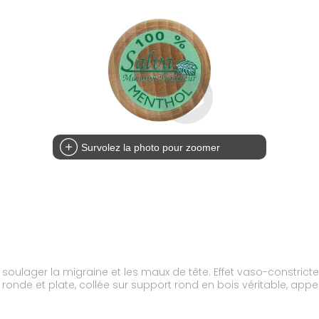
Survolez la photo pour zoomer
soulager la migraine et les maux de tête. Effet vaso-constricte
 ronde et plate, collée sur support rond en bois véritable, ap