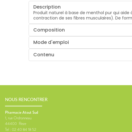
Description
Produit naturel à base de menthol pur qui aide 
contraction de ses fibres musculaires). De form
Composition
Mode d'emploi
Contenu
NOUS RENCONTRER
Pharmacie Atout Sud
1, rue Ordronneau
44400
Reze
Tel :
02 40 84 18 52