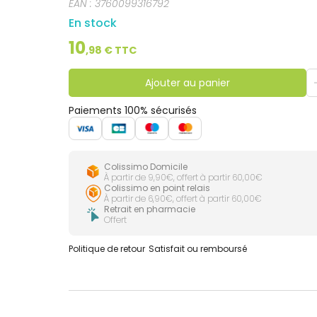
EAN :
3760099316792
En stock
10
,
98
€ TTC
Ajouter au panier
Paiements 100% sécurisés
Colissimo Domicile
À partir de 9,90€, offert à partir 60,00€
Colissimo en point relais
À partir de 6,90€, offert à partir 60,00€
Retrait en pharmacie
Offert
Politique de retour
Satisfait ou remboursé