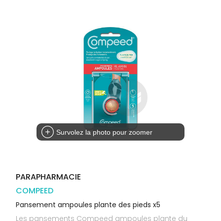
Trousse à
alimentaires
CHEVEUX
VOTRE
pharmacie
PHARMACIES
APPLICATION
Dispositifs
Cheveux
DE GARDE
DE SANTÉ
médicaux
Corps
Homme
Solaire
Visage
Survolez la photo pour zoomer
PARAPHARMACIE
COMPEED
Pansement ampoules plante des pieds x5
Les pansements Compeed ampoules plante du