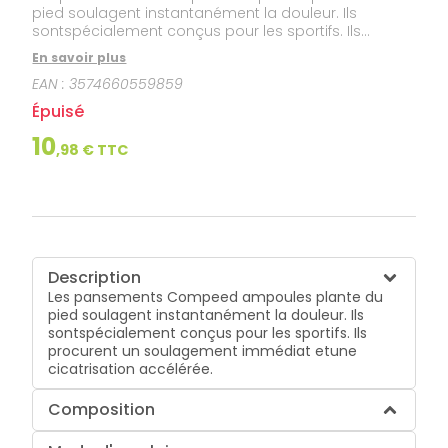
pied soulagent instantanément la douleur. Ils
sontspécialement conçus pour les sportifs. Ils
procurent un soulagement immédiat etune
En savoir plus
cicatrisation accélérée.
EAN :
3574660559859
Épuisé
10
,
98
€ TTC
Description
Les pansements Compeed ampoules plante du
pied soulagent instantanément la douleur. Ils
sontspécialement conçus pour les sportifs. Ils
procurent un soulagement immédiat etune
cicatrisation accélérée.
Composition