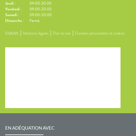
Jeudi
:
09:00-20:00
Vendredi
:
09:00-20:00
Samedi
:
09:00-20:00
Dimanche
:
Fermé
CGUVL
Mentions légales
Plan du site
Données personnelles et cookies
EN ADÉQUATION AVEC