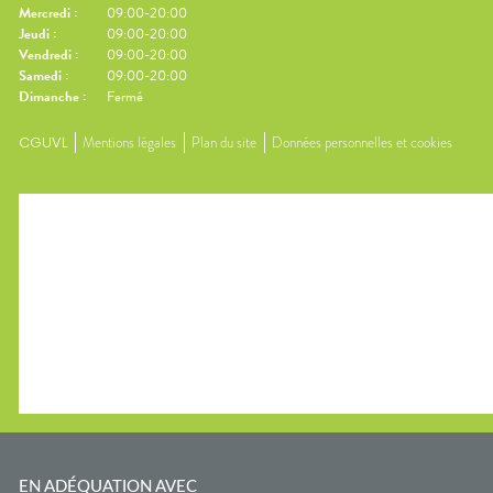
Mercredi
:
09:00-20:00
Jeudi
:
09:00-20:00
Vendredi
:
09:00-20:00
Samedi
:
09:00-20:00
Dimanche
:
Fermé
CGUVL
Mentions légales
Plan du site
Données personnelles et cookies
EN ADÉQUATION AVEC