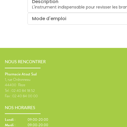
Description
L'instrument indispensable pour revisser les bra
Mode d'emploi
NOUS RENCONTRER
Pharmacie Atout Sud
1, rue Ordronneau
44400
Reze
Tel :
02 40 84 18 52
Fax :
02 40 84 00 00
NOS HORAIRES
Lundi
:
09:00-20:00
Mardi
:
09:00-20:00