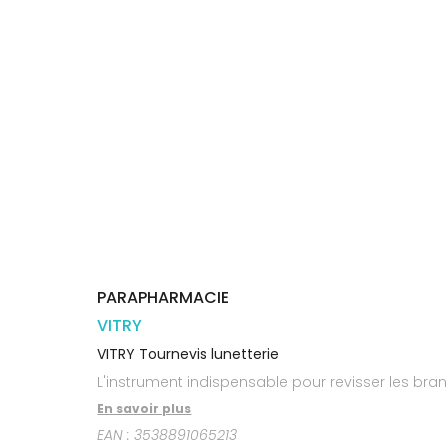
Trousse à
alimentaires
CHEVEUX
VOTRE
pharmacie
PHARMACIES
APPLICATION
Dispositifs
Cheveux
DE GARDE
DE SANTÉ
médicaux
Corps
Homme
Solaire
Visage
PARAPHARMACIE
VITRY
VITRY Tournevis lunetterie
L'instrument indispensable pour revisser les bra
En savoir plus
EAN :
3538891065213