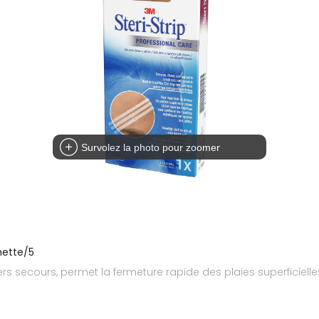
Survolez la photo pour zoomer
hette/5
ers secours, permet la fermeture rapide des plaies superficiel