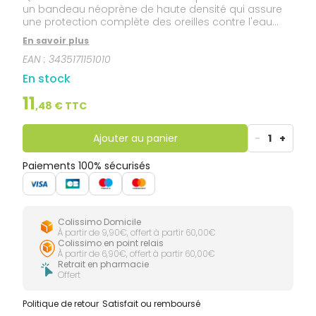
un bandeau néoprène de haute densité qui assure
une protection complète des oreilles contre l'eau
(piscine, mer, douche, bain...).
En savoir plus
EAN :
3435171151010
En stock
11
,
48
€ TTC
Ajouter au panier
-
1
+
Paiements 100% sécurisés
Colissimo Domicile
À partir de 9,90€, offert à partir 60,00€
Colissimo en point relais
À partir de 6,90€, offert à partir 60,00€
Retrait en pharmacie
Offert
Politique de retour
Satisfait ou remboursé