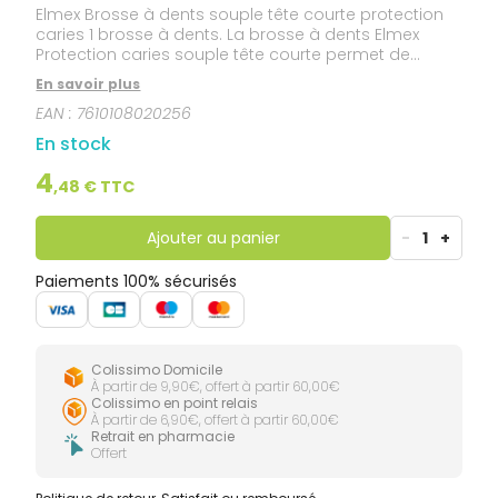
Elmex Brosse à dents souple tête courte protection
caries 1 brosse à dents. La brosse à dents Elmex
Protection caries souple tête courte permet de
meilleures performances qu'une brosse à dents
En savoir plus
classique. Les laboratoires Gaba ont mis au point
EAN :
7610108020256
cette brosse à dents Elmex Protection caries afin de
permettre l'élimination supérieure de la plaque
En stock
dentaire surtout dans les espaces interdentaires. La
brosse à dents Elmex Protection caries souple tête
4
,
48
€ TTC
courte confère à l'utilisateur une sensation unique de
propreté et aide efficacement à lutter contre les
caries.
Ajouter au panier
-
1
+
Paiements 100% sécurisés
Colissimo Domicile
À partir de 9,90€, offert à partir 60,00€
Colissimo en point relais
À partir de 6,90€, offert à partir 60,00€
Retrait en pharmacie
Offert