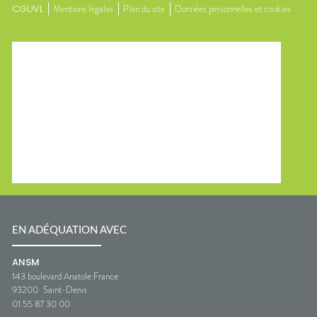
CGUVL
Mentions légales
Plan du site
Données personnelles et cookies
EN ADÉQUATION AVEC
ANSM
143 boulevard Anatole France
93200
Saint-Denis
01 55 87 30 00