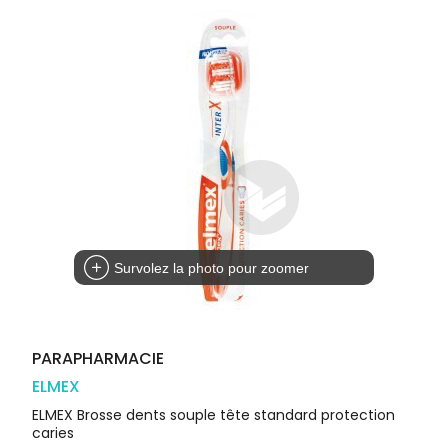
Trousse à
alimentaires
CHEVEUX
VOTRE
pharmacie
PHARMACIES
APPLICATION
Dispositifs
Cheveux
DE GARDE
DE SANTÉ
médicaux
Corps
Homme
Solaire
Visage
Survolez la photo pour zoomer
PARAPHARMACIE
ELMEX
ELMEX Brosse dents souple tête standard protection
caries